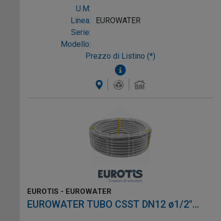
U.M:
Linea:
EUROWATER
Serie:
Modello:
Prezzo di Listino (*)
EUROTIS - EUROWATER
EUROWATER TUBO CSST DN12 ø1/2"
L.4m AISI304 W-1P