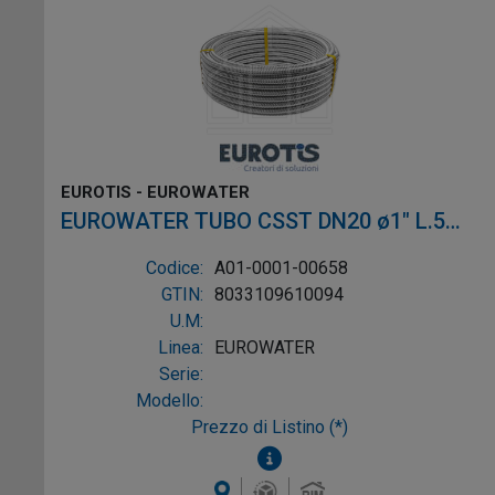
EUROTIS - EUROWATER
EUROWATER TUBO CSST DN20 ø1" L.5m
AISI304 W-1P
Codice:
A01-0001-00658
GTIN:
8033109610094
U.M:
Linea:
EUROWATER
Serie:
Modello:
Prezzo di Listino (*)