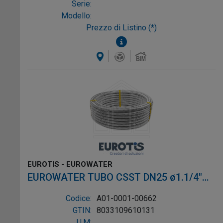
Serie:
Modello:
Prezzo di Listino (*)
EUROTIS - EUROWATER
EUROWATER TUBO CSST DN25 ø1.1/4"
L.50m AISI304 W-1P
Codice:
A01-0001-00662
GTIN:
8033109610131
U.M: