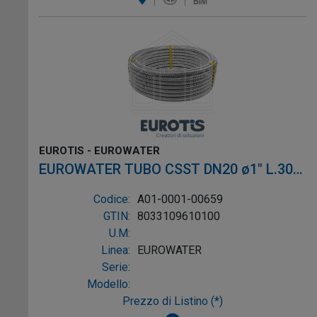
EUROTIS - EUROWATER
EUROWATER TUBO CSST DN20 ø1" L.30m
AISI304 W-1P
Codice:
A01-0001-00659
GTIN:
8033109610100
U.M:
Linea:
EUROWATER
Serie:
Modello:
Prezzo di Listino (*)