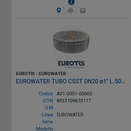
EUROTIS - EUROWATER
EUROWATER TUBO CSST DN20 ø1" L.50m
AISI304 W-1P
Codice:
A01-0001-00660
GTIN:
8033109610117
U.M:
Linea:
EUROWATER
Serie:
Modello: