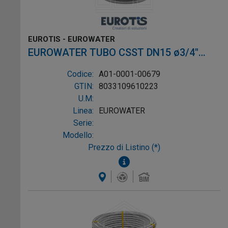
EUROTIS - EUROWATER
EUROWATER TUBO CSST DN15 ø3/4"
L.5m AISI316L W-1P
Codice:
A01-0001-00679
GTIN:
8033109610223
U.M:
Linea:
EUROWATER
Serie:
Modello:
Prezzo di Listino (*)