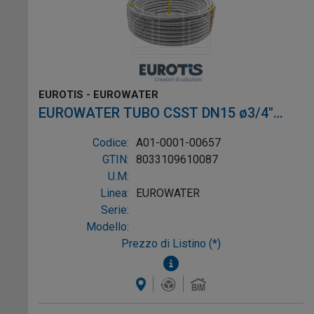
EUROTIS - EUROWATER
EUROWATER TUBO CSST DN15 ø3/4"
L.50m AISI304 W-1P
Codice:
A01-0001-00657
GTIN:
8033109610087
U.M:
Linea:
EUROWATER
Serie:
Modello:
Prezzo di Listino (*)