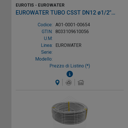
EUROTIS - EUROWATER
EUROWATER TUBO CSST DN12 ø1/2"
L.50m AISI304 W-1P
Codice:
A01-0001-00654
GTIN:
8033109610056
U.M:
Linea:
EUROWATER
Serie:
Modello:
Prezzo di Listino (*)