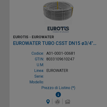
EUROTIS - EUROWATER
EUROWATER TUBO CSST DN15 ø3/4"
L.25m AISI316L W-1P
Codice:
A01-0001-00681
GTIN:
8033109610247
U.M:
Linea:
EUROWATER
Serie:
Modello:
Prezzo di Listino (*)