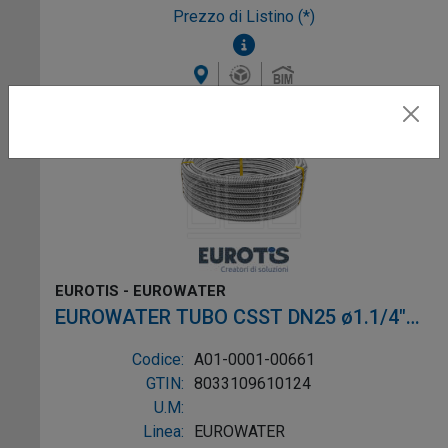
Prezzo di Listino (*)
EUROTIS - EUROWATER
EUROWATER TUBO CSST DN25 ø1.1/4"
L.25m AISI304 W-1P
Codice:
A01-0001-00661
GTIN:
8033109610124
U.M:
Linea:
EUROWATER