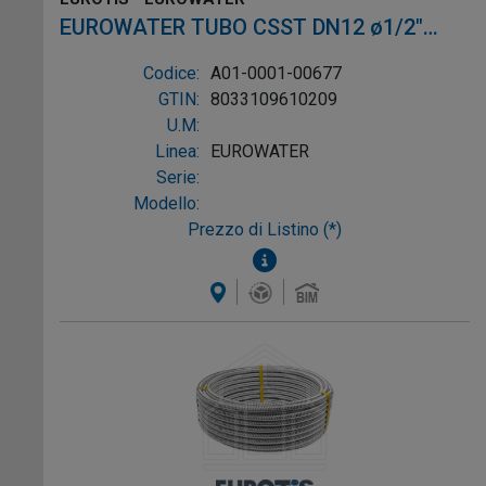
EUROWATER TUBO CSST DN12 ø1/2"
L.25m AISI316L W-1P
Codice:
A01-0001-00677
GTIN:
8033109610209
U.M:
Linea:
EUROWATER
Serie:
Modello:
Prezzo di Listino (*)