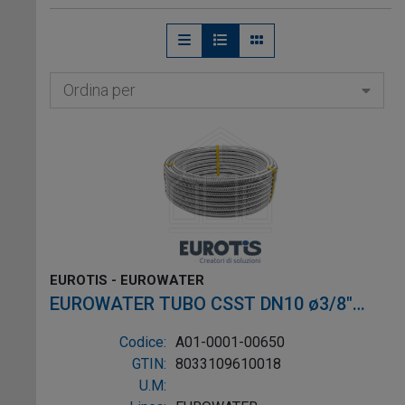
e alla deformazione) per tre diverse
soluzioni: idraulica - gas – solare.
La linea di prodotti ha un'ampia varietà e
Ordina per
si distingue per gli elevati standard di
artigianalità, sicurezza ed efficienza di
installazione. I sistemi EUROTIS
forniscono tecnologie e soluzioni
complete per
l'implementazione di
progetti idraulici
e sono spesso
sottoposti a test tecnici in laboratori
specializzati con l'assistenza dei
maggiori enti di certificazione nazionali
EUROTIS - EUROWATER
e internazionali.
EUROWATER TUBO CSST DN10 ø3/8"
Dal 2016 EUROTIS è entrata a far parte
L.2m AISI304 W-1P
Codice:
A01-0001-00650
del gruppo industriale Dall'Era Valerio,
GTIN:
8033109610018
pioniere nella produzione di
dadi,
U.M:
raccordi e componenti in ottone
.