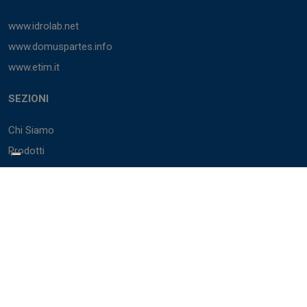
www.idrolab.net
www.domuspartes.info
www.etim.it
SEZIONI
Chi Siamo
Prodotti
Marchi
Cataloghi
BIM
Servizi
Accedi
PARTNER