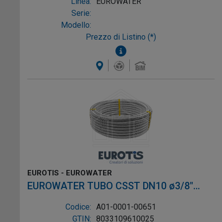
Linea:
EUROWATER
Serie:
Modello:
Prezzo di Listino (*)
EUROTIS - EUROWATER
EUROWATER TUBO CSST DN10 ø3/8"
L.30m AISI304 W-1P
Codice:
A01-0001-00651
GTIN:
8033109610025