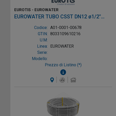
EUROTIS - EUROWATER
EUROWATER TUBO CSST DN12 ø1/2"
L.50m AISI316L W-1P
Codice:
A01-0001-00678
GTIN:
8033109610216
U.M:
Linea:
EUROWATER
Serie:
Modello:
Prezzo di Listino (*)