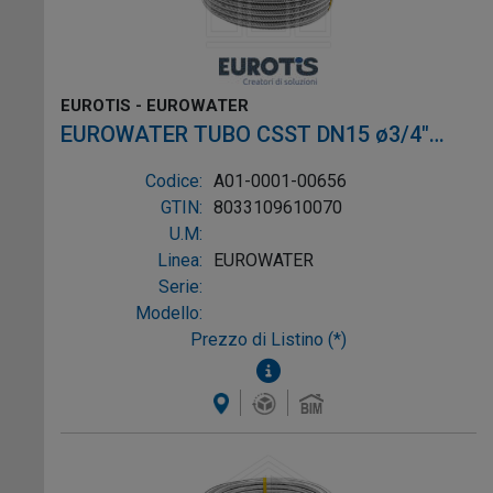
EUROTIS - EUROWATER
EUROWATER TUBO CSST DN15 ø3/4"
L.30m AISI304 W-1P
Codice:
A01-0001-00656
GTIN:
8033109610070
U.M:
Linea:
EUROWATER
Serie:
Modello:
Prezzo di Listino (*)