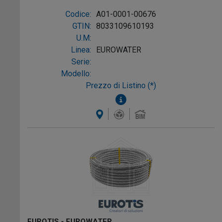
L.10m AISI316L W-1P
Codice:
A01-0001-00676
GTIN:
8033109610193
U.M:
Linea:
EUROWATER
Serie:
Modello:
Prezzo di Listino (*)
EUROTIS - EUROWATER