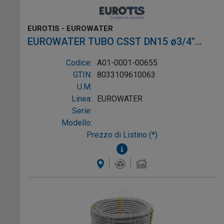
EUROTIS - EUROWATER
EUROWATER TUBO CSST DN15 ø3/4"
L.4m AISI304 W-1P
Codice:
A01-0001-00655
GTIN:
8033109610063
U.M:
Linea:
EUROWATER
Serie:
Modello:
Prezzo di Listino (*)