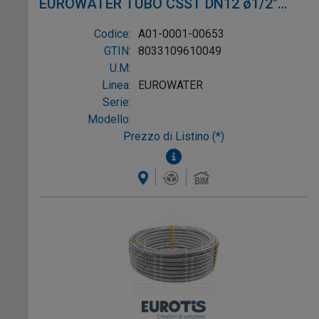
EUROWATER TUBO CSST DN12 ø1/2"
L.30m AISI304 W-1P
Codice:
A01-0001-00653
GTIN:
8033109610049
U.M:
Linea:
EUROWATER
Serie:
Modello:
Prezzo di Listino (*)