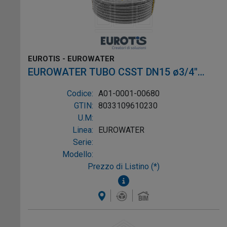
EUROTIS - EUROWATER
EUROWATER TUBO CSST DN15 ø3/4"
L.10m AISI316L W-1P
Codice:
A01-0001-00680
GTIN:
8033109610230
U.M:
Linea:
EUROWATER
Serie:
Modello:
Prezzo di Listino (*)