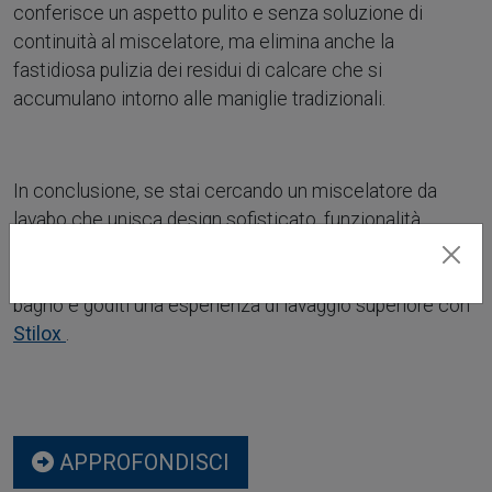
conferisce un aspetto pulito e senza soluzione di
continuità al miscelatore, ma elimina anche la
fastidiosa pulizia dei residui di calcare che si
accumulano intorno alle maniglie tradizionali.
In conclusione, se stai cercando un miscelatore da
lavabo che unisca design sofisticato, funzionalità
avanzata e materiali di alta qualità,
Stilox
è la scelta
perfetta per te. Aggiungi un tocco di eleganza al tuo
bagno e goditi una esperienza di lavaggio superiore con
Stilox
.
APPROFONDISCI